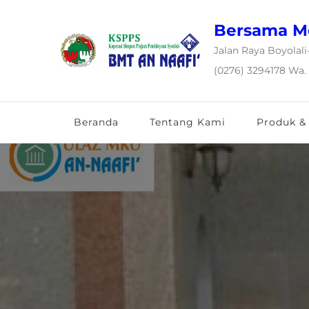
Bersama M
Jalan Raya Boyolali
(0276) 3294178 Wa.
Beranda
Tentang Kami
Produk &