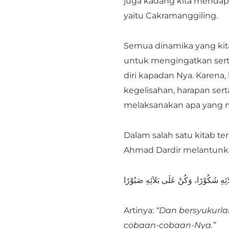
juga kadang kita mendapat
yaitu Cakramanggiling.
Semua dinamika yang kita
untuk mengingatkan sert
diri kapadan Nya. Karena,
kegelisahan, harapan ser
melaksanakan apa yang m
Dalam salah satu kitab te
Ahmad Dardir melantunkan
ِهِ شَكُوْرًا، وَكُنْ عَلَى بَلاَئِهِ صَبُوْرًا
Artinya:
“Dan bersyukurla
cobaan-cobaan-Nya.”