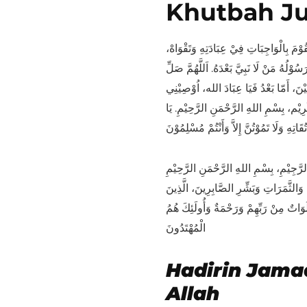
Khutbah J
َقُوْمَ بِالْوَاجِبَاتِ فِيْ عِبَادَتِهِ وَتَقْوَاهْ
سُوْلُهُ مَنْ لَا نَبِيَّ بَعْدَهُ. اَللَّهُمَّ صَلِّ
ْنَ، أَمّا بَعْدُ فَيَا عِبَادَ الله، اُوْصِيْنِي
رِيْم، بِسْمِ اللهِ الرَّحْمَنِ الرَّحِيْمِ. يَا
اتِهِ وَلَا تَمُوْتُنَّ إِلاَّ وَأَنْتُمْ مُسْلِمُوْنَ
لرَّجِيْمِ، بِسْمِ اللهِ الرَّحْمَنِ الرَّحِيْمِ
وَالثَّمَرَاتِ وَبَشِّرِ الصَّابِرِينَ، الَّذِينَ
صَلَوَاتٌ مِنْ رَبِّهِمْ وَرَحْمَةٌ وَأُولَئِكَ هُمُ
الْمُهْتَدُونَ
Hadirin Jama
Allah