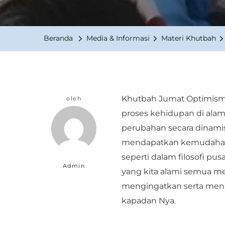
Beranda
Media & Informasi
Materi Khutbah
Khutbah Jumat Optimisme
oleh
proses kehidupan di ala
perubahan secara dinamis
mendapatkan kemudahan t
seperti dalam filosofi p
Admin
yang kita alami semua me
mengingatkan serta mene
kapadan Nya.