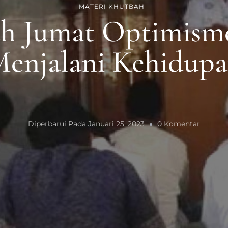
MATERI KHUTBAH
h Jumat Optimism
enjalani Kehidup
Pada
Diperbarui Pada
Januari 25, 2023
0 Komentar
Khutba
Jumat
Optimi
Dalam
Menjala
Kehidu