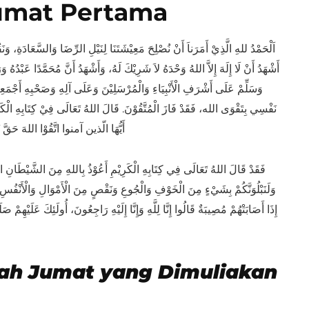
umat Pertama
اَلْحَمْدُ للهِ الَّذِيْ أَمَرَناَ أَنْ نُصْلِحَ مَعِيْشَتَنَا لِنَيْلِ الرِّضَا وَالسَّعَادَةِ، وَن،
أَشْهَدُ أَنْ لَا إِلَهَ إِلاَّ اللهُ وَحْدَهُ لاَ شَرِيْكَ لَهُ، وَأَشْهَدُ أَنَّ مُحَمَّدًا عَبْدُهُ وَرَ
وَسَلِّمْ عَلَى أَشْرَفِ الْأَنْبِيَاءِ وَالْمُرْسَلِيْنَ وَعَلَى آلِهِ وَصَحْبِهِ أَجْمَعِي
نَفْسِي بِتَقْوَى الله، فَقَدْ فَازَ الْمُتَّقُوْنَ. قَالَ اللهُ تَعَالَى فِيْ كِتَابِهِ الْكَ
أَيُّهَا الّذين آمنوا اتَّقُوْا اللهَ حَقَّ تُقَ
فَقَدْ قَالَ اللهُ تَعَالَى فِي كِتَابِهِ الْكَرِيْمِ أَعُوْذُ بِاللهِ مِنَ الشَّيْطَانِ ا
وَلَنَبْلُوَنَّكُمْ بِشَيْءٍ مِنَ الْخَوْفِ وَالْجُوعِ وَنَقْصٍ مِنَ الْأَمْوَالِ وَالْأَنْفُسِ 
إِذَا أَصَابَتْهُمْ مُصِيبَةٌ قَالُوا إِنَّا لِلَّهِ وَإِنَّا إِلَيْهِ رَاجِعُونَ، أُولَئِكَ عَلَيْهِمْ 
ah Jumat yang Dimuliakan