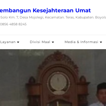
embangun Kesejahteraan Umat
-Solo Km. 7, Desa Mojolegi, Kecamatan. Teras, Kabupaten. Boyolal
 0856 4858 8245
 Layanan
Divisi Maal
Media & Informasi