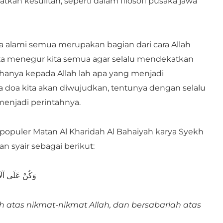
kan kesulitan, seperti dalam filosofi pusaka jawa
 alami semua merupakan bagian dari cara Allah
a menegur kita semua agar selalu mendekatkan
 hanya kepada Allah lah apa yang menjadi
ta doa kita akan diwujudkan, tentunya dengan selalu
enjadi perintahnya.
rpopuler Matan Al Kharidah Al Bahaiyah karya Syekh
 syair sebagai berikut:
وَكُنْ عَلَى آلَائ
h atas nikmat-nikmat Allah, dan bersabarlah atas