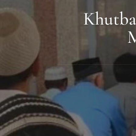
Khutba
M