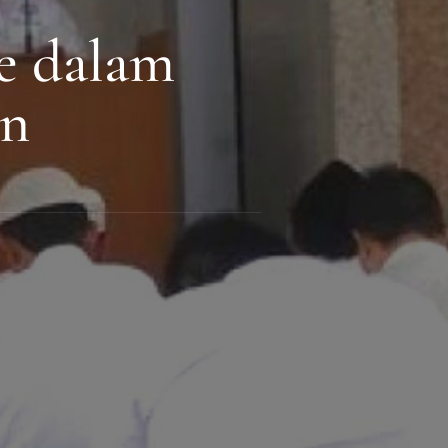
e dalam
an
h
sme
ni
pan