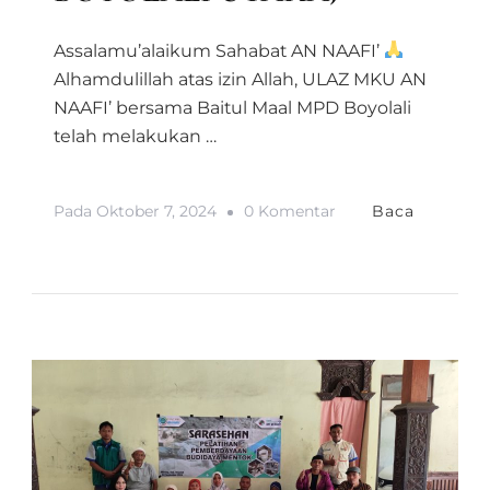
Assalamu’alaikum Sahabat AN NAAFI’
Alhamdulillah atas izin Allah, ULAZ MKU AN
NAAFI’ bersama Baitul Maal MPD Boyolali
telah melakukan …
Pada
Pada
Oktober 7, 2024
0 Komentar
Baca
GIAT
AIR
BERSIH
(SEDEKAH
AIR
BERSIH
BOYOLALI
UTARA)