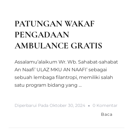
LAPORAN KEGIATAN DIVISI MAAL
BAITUL MAAL
BERITA
LAPORAN MAAL
PRODUK MAAL
PATUNGAN WAKAF
PENGADAAN
AMBULANCE GRATIS
Assalamu’alaikum Wr. Wb. Sahabat-sahabat
An Naafi’ ULAZ MKU AN NAAFI’ sebagai
sebuah lembaga filantropi, memiliki salah
satu program bidang yang …
Pada
Diperbarui Pada
Oktober 30, 2024
0 Komentar
PATUN
Baca
WAKA
PENGA