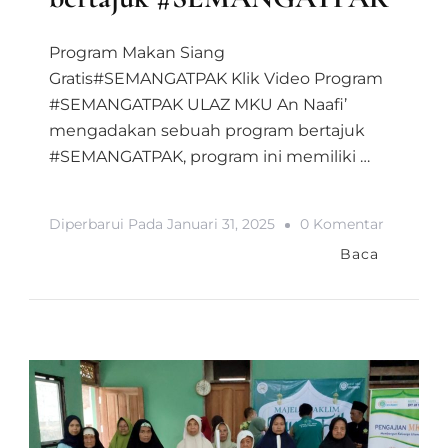
Program Makan Siang
Gratis#SEMANGATPAK Klik Video Program
#SEMANGATPAK ULAZ MKU An Naafi’
mengadakan sebuah program bertajuk
#SEMANGATPAK, program ini memiliki …
Pada
Diperbarui Pada
Januari 31, 2025
0 Komentar
Program
Baca
Makan
Siang
Gratis
Bertajuk
#SEMAN