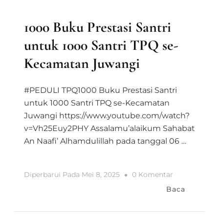
PRODUK MAAL
1000 Buku Prestasi Santri
untuk 1000 Santri TPQ se-
Kecamatan Juwangi
#PEDULI TPQ1000 Buku Prestasi Santri
untuk 1000 Santri TPQ se-Kecamatan
Juwangi https://www.youtube.com/watch?
v=Vh25Euy2PHY Assalamu’alaikum Sahabat
An Naafi’ Alhamdulillah pada tanggal 06 …
Pada
Diperbarui Pada
Mei 8, 2025
0 Komentar
1000
Baca
Buku
Prestasi