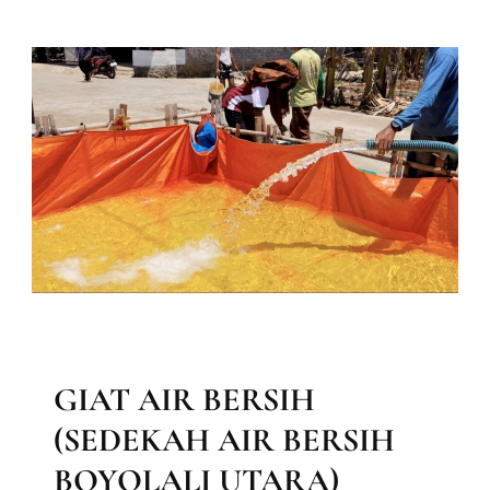
AMBUL
GRATIS
BERITA
LAPORAN KEGIATAN DIVISI MAAL
LAPORAN MAAL
MEDIA & INFORMASI
GIAT AIR BERSIH
(SEDEKAH AIR BERSIH
BOYOLALI UTARA)