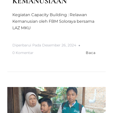
KEMANUSIAAN
Kegiatan Capacity Building : Relawan
Kemanusian oleh FBM Soloraya bersama
LAZ MKU
Diperbarui Pada
Desember 26, 2024
Pada
0 Komentar
Baca
CAPACITY
BUILDING
:
RELAWAN
KEMANUSIAAN