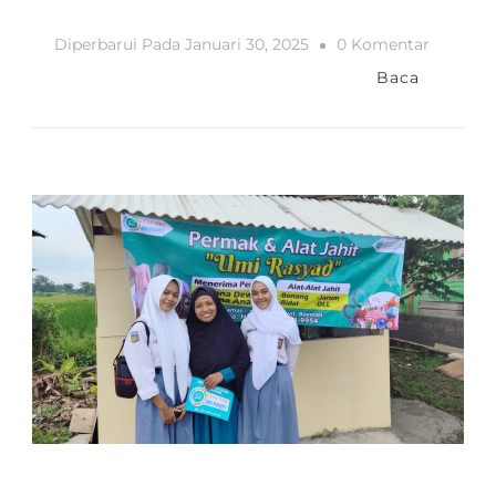
Pada
Diperbarui Pada
Januari 30, 2025
0 Komentar
KAJIAN
Baca
MKU
DAN
BAKSOS
SEMBA
BAITUL MAAL
BERITA