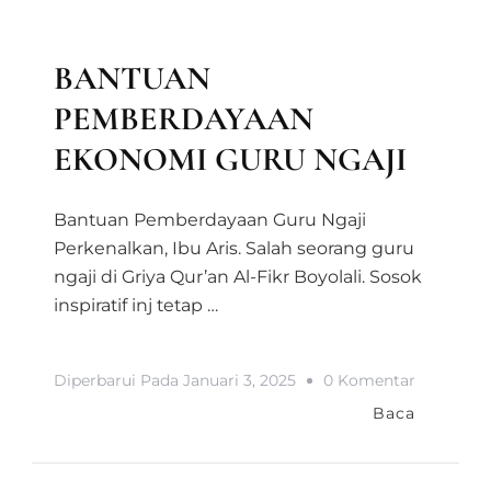
LAPORAN KEGIATAN DIVISI MAAL
LAPORAN MAAL
MEDIA & INFORMASI
BANTUAN
PEMBERDAYAAN
EKONOMI GURU NGAJI
Bantuan Pemberdayaan Guru Ngaji
Perkenalkan, Ibu Aris. Salah seorang guru
ngaji di Griya Qur’an Al-Fikr Boyolali. Sosok
inspiratif inj tetap …
Pada
Diperbarui Pada
Januari 3, 2025
0 Komentar
BANTUA
Baca
PEMBER
EKONOM