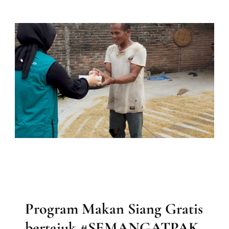
Santri
Untuk
1000
Santri
TPQ
Se-
Kecamatan
Juwangi
BAITUL MAAL
BERITA
LAPORAN KEGIATAN DIVISI MAAL
LAPORAN MAAL
MEDIA & INFORMASI
PRODUK MAAL
Program Makan Siang Gratis
bertajuk #SEMANGATPAK