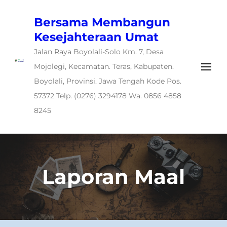
Bersama Membangun
Kesejahteraan Umat
Jalan Raya Boyolali-Solo Km. 7, Desa
Mojolegi, Kecamatan. Teras, Kabupaten.
Boyolali, Provinsi. Jawa Tengah Kode Pos.
57372 Telp. (0276) 3294178 Wa. 0856 4858
8245
Laporan Maal