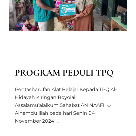
DIFABEL
BAITUL MAAL
BERITA
LAPORAN KEGIATAN DIVISI MAAL
LAPORAN MAAL
MEDIA & INFORMASI
PRODUK MAAL
PROGRAM PEDULI TPQ
Pentasharufan Alat Belajar Kepada TPQ Al-
Hidayah Kiringan Boyolali
Assalamu’alaikum Sahabat AN NAAFI’ ☺
Alhamdulillah pada hari Senin 04
November 2024 …