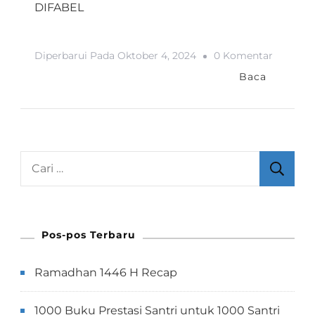
DIFABEL
Pada
Diperbarui Pada
Oktober 4, 2024
0 Komentar
PROGR
Baca
SARASE
DAN
PELATI
BUDIDA
Cari
MENTO
untuk:
JUMBO
KEPADA
Pos-pos Terbaru
KOMUNI
DIFABE
Ramadhan 1446 H Recap
1000 Buku Prestasi Santri untuk 1000 Santri