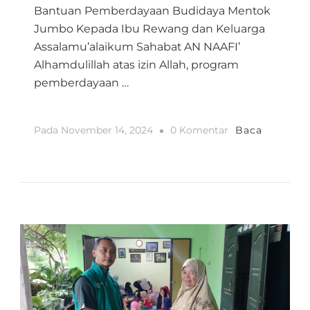
Bantuan Pemberdayaan Budidaya Mentok
Jumbo Kepada Ibu Rewang dan Keluarga
Assalamu’alaikum Sahabat AN NAAFI’
Alhamdulillah atas izin Allah, program
pemberdayaan …
Pada
Pada
November 14, 2024
0 Komentar
Baca
BANTUAN
PEMBERDAYAA
BUDIDAYA
MENTOK
JUMBO
KEPADA
WARGA
DHUAFA
&