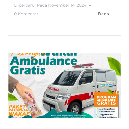
Diperbarui Pada
November 14, 2024
Pada
0 Komentar
Baca
PROGRAM
PEDULI
TPQ