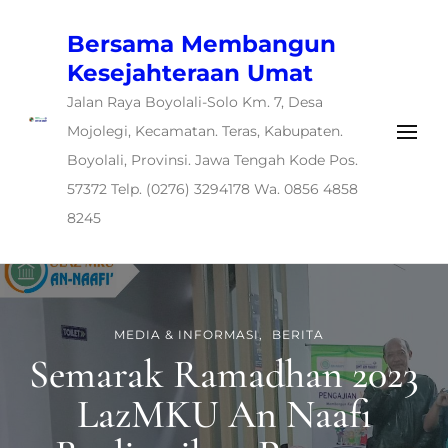
Bersama Membangun
Kesejahteraan Umat
Jalan Raya Boyolali-Solo Km. 7, Desa
Mojolegi, Kecamatan. Teras, Kabupaten.
Boyolali, Provinsi. Jawa Tengah Kode Pos.
57372 Telp. (0276) 3294178 Wa. 0856 4858
8245
MEDIA & INFORMASI
BERITA
Semarak Ramadhan 2023
LazMKU An Naafi