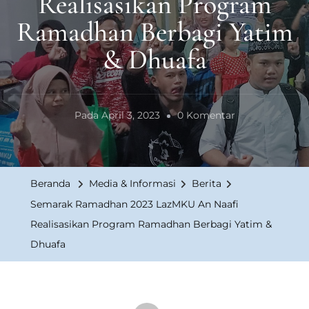
Realisasikan Program
Ramadhan Berbagi Yatim
& Dhuafa
Pada
Pada
April 3, 2023
0 Komentar
Semarak
Ramadhan
2023
Beranda
Media & Informasi
Berita
LazMKU
Semarak Ramadhan 2023 LazMKU An Naafi
An
Realisasikan Program Ramadhan Berbagi Yatim &
Naafi
Dhuafa
Realisasikan
Program
Ramadhan