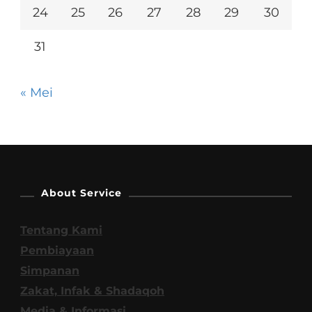
24
25
26
27
28
29
30
31
« Mei
About Service
Tentang Kami
Pembiayaan
Simpanan
Zakat, Infak & Shadaqoh
Media & Informasi