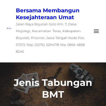
Bersama Membangun
Kesejahteraan Umat
Jalan Raya Boyolali-Solo Km. 7, Desa
Mojolegi, Kecamatan. Teras, Kabupaten.
Boyolali, Provinsi. Jawa Tengah Kode Pos.
57372 Telp. (0276) 3294178 Wa. 0856 4858
8245
Jenis Tabungan
BMT