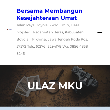
Bersama Membangun
Kesejahteraan Umat
Jalan Raya Boyolali-Solo Km. 7, Desa
Mojolegi, Kecamatan. Teras, Kabupaten.
Boyolali, Provinsi. Jawa Tengah Kode Pos.
57372 Telp. (0276) 3294178 Wa. 0856 4858
8245
ULAZ MKU