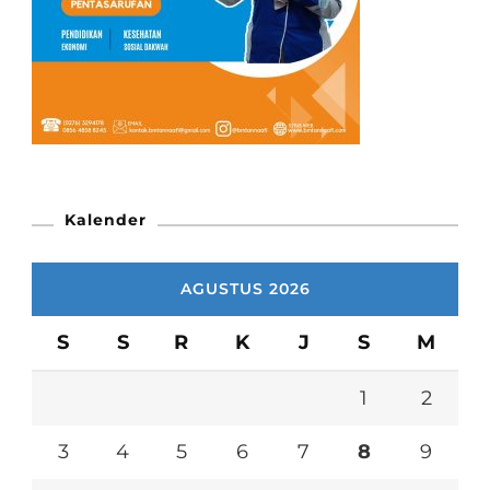
Kalender
AGUSTUS 2026
S
S
R
K
J
S
M
1
2
3
4
5
6
7
8
9